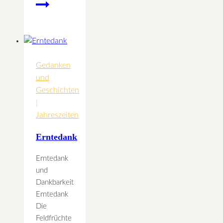
Aromaöl
Mischung
selber
machen
„Frische
Luft“
Gedanken
und
Geschichten
|
Jahreszeiten
Erntedank
Erntedank
und
Dankbarkeit
Erntedank
Die
Feldfrüchte