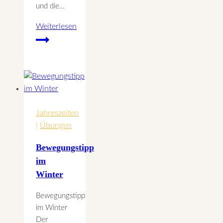
und die…
Weiterlesen
22.
September
HERBST
Tag
und
Nachtgleiche
Jahreszeiten
|
Übungen
Bewegungstipp
im
Winter
Bewegungstipp
im Winter
Der