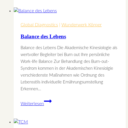
abnehmen,
aber
es
Global Diagnostics
passiert
|
Wunderwerk Körper
nichts
Balance des Lebens
trotz
Diät?
Balance des Lebens Die Akademische Kinesiologie als
wertvoller Begleiter bei Burn out Ihre persönliche
Work-life Balance Zur Behandlung des Burn-out-
Syndrom kommen in der Akademischen Kinesiolgie
verschiedenste Maßnahmen wie Ordnung des
Lebensstils individuelle Ernährungsumstellung
Erkennen…
Balance
Weiterlesen
des
Lebens