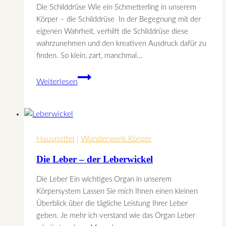
Die Schilddrüse Wie ein Schmetterling in unserem
Körper – die Schilddrüse In der Begegnung mit der
eigenen Wahrheit, verhilft die Schilddrüse diese
wahrzunehmen und den kreativen Ausdruck dafür zu
finden. So klein, zart, manchmal…
Die
Weiterlesen
Schilddrüse
–
Wie
ein
Hausmittel
|
Schmetterling
Wunderwerk Körper
in
Die Leber – der Leberwickel
unserem
Körper
Die Leber Ein wichtiges Organ in unserem
Körpersystem Lassen Sie mich Ihnen einen kleinen
Überblick über die tägliche Leistung Ihrer Leber
geben. Je mehr ich verstand wie das Organ Leber