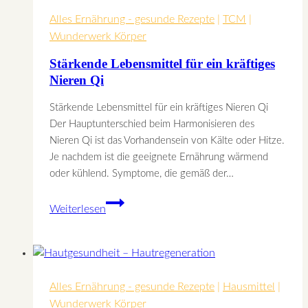
Alles Ernährung - gesunde Rezepte
|
TCM
|
Wunderwerk Körper
Stärkende Lebensmittel für ein kräftiges
Nieren Qi
Stärkende Lebensmittel für ein kräftiges Nieren Qi
Der Hauptunterschied beim Harmonisieren des
Nieren Qi ist das Vorhandensein von Kälte oder Hitze.
Je nachdem ist die geeignete Ernährung wärmend
oder kühlend. Symptome, die gemäß der…
Stärkende
Weiterlesen
Lebensmittel
für
ein
kräftiges
Alles Ernährung - gesunde Rezepte
Nieren
|
Hausmittel
|
Wunderwerk Körper
Qi