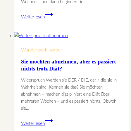
Wochen – und dann beginnen sie…
Sie
Weiterlesen
möchten
mit
dem
Rauchen
Wunderwerk Körper
aufhören,
beginnen
Sie möchten abnehmen, aber es passiert
aber
nichts trotz Diät?
immer
wieder?
Widerspruch Werden sie DER / DIE, der / die sie in
Wahrheit sind! Kennen sie das? Sie möchten
abnehmen – machen diszipliniert eine Diät über
mehreren Wochen – und es passiert nichts. Obwohl
sie…
Sie
Weiterlesen
möchten