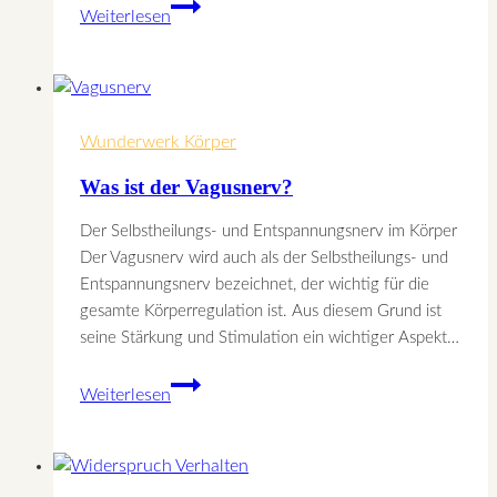
Tipps
Weiterlesen
bei
Schwitzen
im
Sommer
Wunderwerk Körper
Was ist der Vagusnerv?
Der Selbstheilungs- und Entspannungsnerv im Körper
Der Vagusnerv wird auch als der Selbstheilungs- und
Entspannungsnerv bezeichnet, der wichtig für die
gesamte Körperregulation ist. Aus diesem Grund ist
seine Stärkung und Stimulation ein wichtiger Aspekt…
Was
Weiterlesen
ist
der
Vagusnerv?