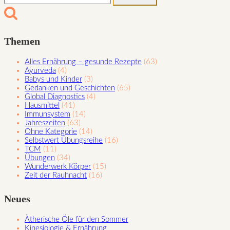
nach:
der
TCM
Themen
Alles Ernährung – gesunde Rezepte
(63)
Ayurveda
(4)
Babys und Kinder
(3)
Gedanken und Geschichten
(65)
Global Diagnostics
(4)
Hausmittel
(41)
Immunsystem
(14)
Jahreszeiten
(63)
Ohne Kategorie
(14)
Selbstwert Übungsreihe
(16)
TCM
(11)
Übungen
(34)
Wunderwerk Körper
(15)
Zeit der Rauhnacht
(16)
Neues
Ätherische Öle für den Sommer
Kinesiologie & Ernährung