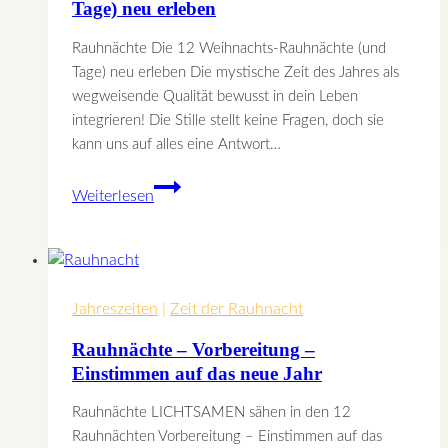
Tage) neu erleben
Rauhnächte Die 12 Weihnachts-Rauhnächte (und
Tage) neu erleben Die mystische Zeit des Jahres als
wegweisende Qualität bewusst in dein Leben
integrieren! Die Stille stellt keine Fragen, doch sie
kann uns auf alles eine Antwort…
Die
Weiterlesen
12
Weihnachts-
Rauhnächte
(und
Jahreszeiten
Tage)
|
Zeit der Rauhnacht
neu
Rauhnächte – Vorbereitung –
erleben
Einstimmen auf das neue Jahr
Rauhnächte LICHTSAMEN sähen in den 12
Rauhnächten Vorbereitung – Einstimmen auf das