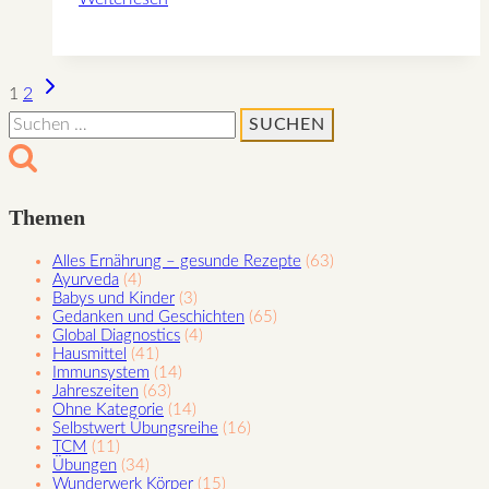
11
–
Lichtsamen
Nächste
Seitennavigation
1
2
für
Seite
Suchen
November
nach:
Themen
Alles Ernährung – gesunde Rezepte
(63)
Ayurveda
(4)
Babys und Kinder
(3)
Gedanken und Geschichten
(65)
Global Diagnostics
(4)
Hausmittel
(41)
Immunsystem
(14)
Jahreszeiten
(63)
Ohne Kategorie
(14)
Selbstwert Übungsreihe
(16)
TCM
(11)
Übungen
(34)
Wunderwerk Körper
(15)