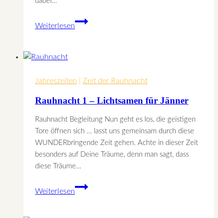
dabei…
Rauhnacht
Weiterlesen
0
–
Wünsche
können
Jahreszeiten
wahr
|
Zeit der Rauhnacht
werden
Rauhnacht 1 – Lichtsamen für Jänner
Rauhnacht Begleitung Nun geht es los, die geistigen
Tore öffnen sich … lasst uns gemeinsam durch diese
WUNDERbringende Zeit gehen. Achte in dieser Zeit
besonders auf Deine Träume, denn man sagt, dass
diese Träume…
Rauhnacht
Weiterlesen
1
–