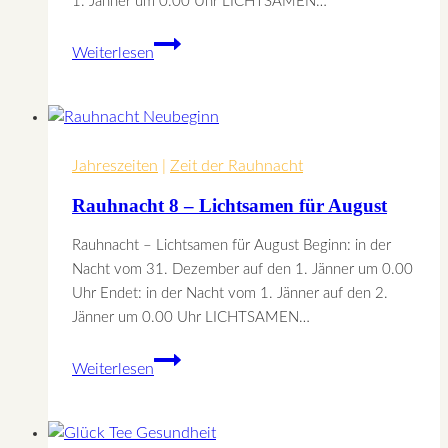
1. Jänner um 0.00 Uhr LICHTSAMEN…
Rauhnacht
Weiterlesen
7
–
Lichtsamen
für
Jahreszeiten
Juli
|
Zeit der Rauhnacht
Rauhnacht 8 – Lichtsamen für August
Rauhnacht – Lichtsamen für August Beginn: in der
Nacht vom 31. Dezember auf den 1. Jänner um 0.00
Uhr Endet: in der Nacht vom 1. Jänner auf den 2.
Jänner um 0.00 Uhr LICHTSAMEN…
Rauhnacht
Weiterlesen
8
–
Lichtsamen