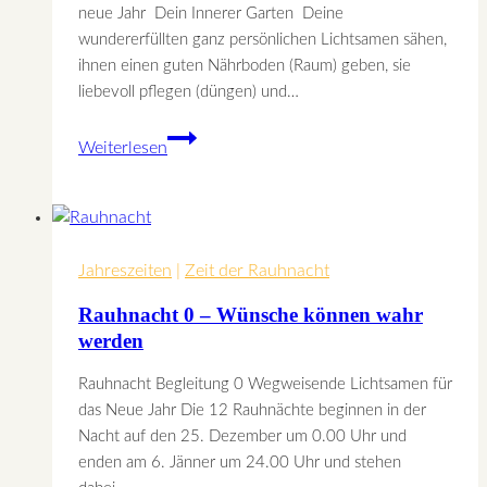
neue Jahr Dein Innerer Garten Deine
wundererfüllten ganz persönlichen Lichtsamen sähen,
ihnen einen guten Nährboden (Raum) geben, sie
liebevoll pflegen (düngen) und…
Rauhnächte
Weiterlesen
–
Vorbereitung
–
Einstimmen
Jahreszeiten
auf
|
Zeit der Rauhnacht
das
Rauhnacht 0 – Wünsche können wahr
neue
werden
Jahr
Rauhnacht Begleitung 0 Wegweisende Lichtsamen für
das Neue Jahr Die 12 Rauhnächte beginnen in der
Nacht auf den 25. Dezember um 0.00 Uhr und
enden am 6. Jänner um 24.00 Uhr und stehen