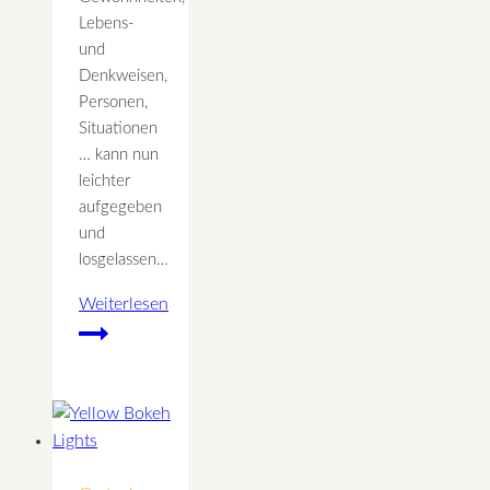
Lebens-
und
Denkweisen,
Personen,
Situationen
… kann nun
leichter
aufgegeben
und
losgelassen…
Weiterlesen
Der
August
Vollmond