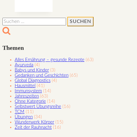
und
der
Phönix
Suchen
nach:
Themen
Alles Ernährung – gesunde Rezepte
(63)
Ayurveda
(4)
Babys und Kinder
(3)
Gedanken und Geschichten
(65)
Global Diagnostics
(4)
Hausmittel
(41)
Immunsystem
(14)
Jahreszeiten
(63)
Ohne Kategorie
(14)
Selbstwert Übungsreihe
(16)
TCM
(11)
Übungen
(34)
Wunderwerk Körper
(15)
Zeit der Rauhnacht
(16)