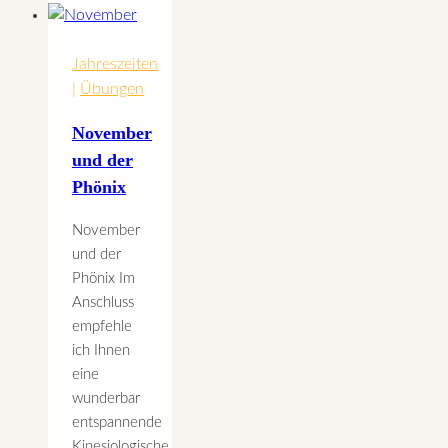
Lichtsamen
für
Juni
Jahreszeiten
|
Übungen
November
und der
Phönix
November
und der
Phönix Im
Anschluss
empfehle
ich Ihnen
eine
wunderbar
entspannende
Kinesiologische