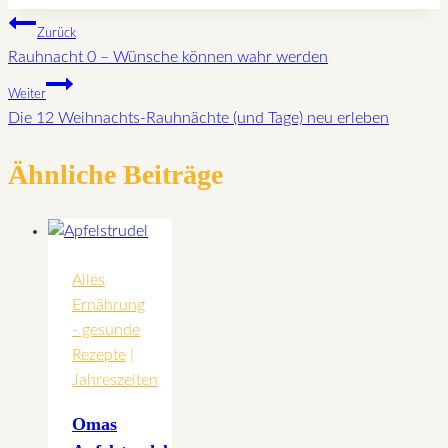
Beitragsnavigation
Zurück
Rauhnacht 0 – Wünsche können wahr werden
Weiter
Die 12 Weihnachts-Rauhnächte (und Tage) neu erleben
Ähnliche Beiträge
Alles
Ernährung
- gesunde
Rezepte
|
Jahreszeiten
Omas