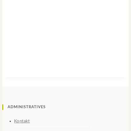
Erhöhen Sie Ihr Energiekonto. Mittels der
Kinesiologischen Nahrungsmittel Testung
entdecken Sie welche Nahrungsmittel Ihnen
tatsächlich ENERGIE bringen.
ADMINISTRATIVES
Kontakt