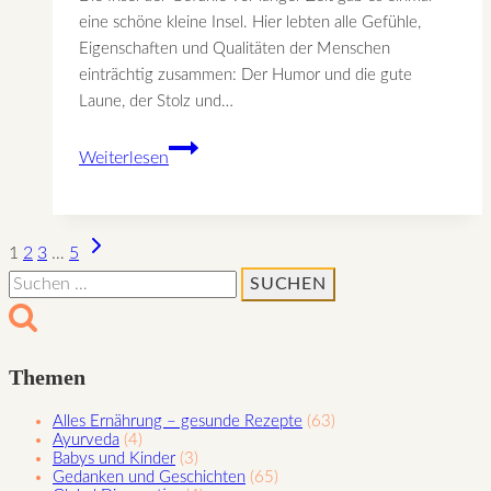
eine schöne kleine Insel. Hier lebten alle Gefühle,
Eigenschaften und Qualitäten der Menschen
einträchtig zusammen: Der Humor und die gute
Laune, der Stolz und…
Die
Weiterlesen
Insel
der
Gefühle
Nächste
Seitennavigation
1
2
3
…
5
Seite
Suchen
nach:
Themen
Alles Ernährung – gesunde Rezepte
(63)
Ayurveda
(4)
Babys und Kinder
(3)
Gedanken und Geschichten
(65)