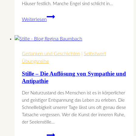
Häuser festlich. Manche Engel sind schlicht in…
Es
Weiterlesen
gibt
sie,
die
ENGEL
Gedanken und Geschichten
|
Selbstwert
Übungsreihe
Stille – Die Auflösung von Sympathie und
Antipathie
Der Naturzustand des Menschen ist es in körperlicher
und geistiger Entspannung das Leben zu erleben. Die
Schnelllebigkeit unserer Tage lässt uns oft genau diese
Tatsache vergessen. Wer die Kunst der inneren Ruhe,
der Seelenstille…
Stille