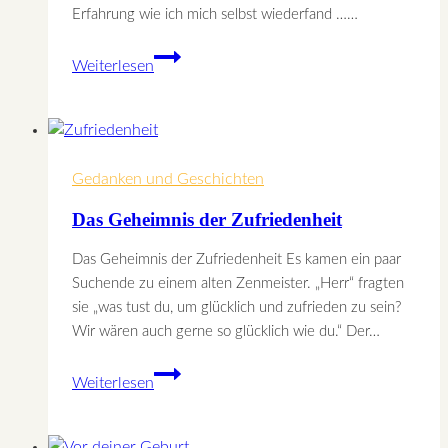
Erfahrung wie ich mich selbst wiederfand ……
Die
Weiterlesen
eigene
Langsamkeit
entdecken
Gedanken und Geschichten
Das Geheimnis der Zufriedenheit
Das Geheimnis der Zufriedenheit Es kamen ein paar
Suchende zu einem alten Zenmeister. „Herr“ fragten
sie „was tust du, um glücklich und zufrieden zu sein?
Wir wären auch gerne so glücklich wie du.“ Der…
Das
Weiterlesen
Geheimnis
der
Zufriedenheit