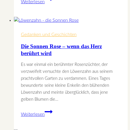
Weiterlesen
–
Die
Auflösung
von
Gedanken und Geschichten
Sympathie
und
Die Sonnen Rose – wenn das Herz
Antipathie
berührt wird
Es war einmal ein berühmter Rosenzüchter, der
verzweifelt versuchte den Löwenzahn aus seinem
prachtvollen Garten zu verdammen. Eines Tages
bewunderte seine kleine Enkelin den blühenden
Löwenzahn und meinte überglücklich, dass jene
gelben Blumen die…
Die
Weiterlesen
Sonnen
Rose