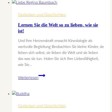
–
wenn
Gedanken und Geschichten
das
Herz
Lernen Sie die Welt so zu lieben, wie sie
berührt
ist!
wird
Und Ihre Herzenskraft erwacht Kinesiologie als
wertvolle Begleitung Beobachten Sie kleine Kinder, sie
lieben sich selbst, sie lieben die Welt und sie lieben
das was sie tun. Holen Sie sich Ihre Liebesfähigkeit,
wie Sie…
Lernen
Weiterlesen
Sie
die
Welt
so
Gedanken und Geschichten
zu