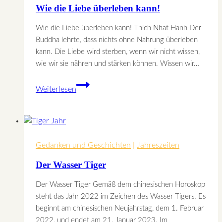
lieben,
Wie die Liebe überleben kann!
wie
sie
Wie die Liebe überleben kann! Thich Nhat Hanh Der
ist!
Buddha lehrte, dass nichts ohne Nahrung überleben
kann. Die Liebe wird sterben, wenn wir nicht wissen,
wie wir sie nähren und stärken können. Wissen wir…
Wie
Weiterlesen
die
Liebe
überleben
kann!
Gedanken und Geschichten
|
Jahreszeiten
Der Wasser Tiger
Der Wasser Tiger Gemäß dem chinesischen Horoskop
steht das Jahr 2022 im Zeichen des Wasser Tigers. Es
beginnt am chinesischen Neujahrstag, dem 1. Februar
2022, und endet am 21. Januar 2023. Im