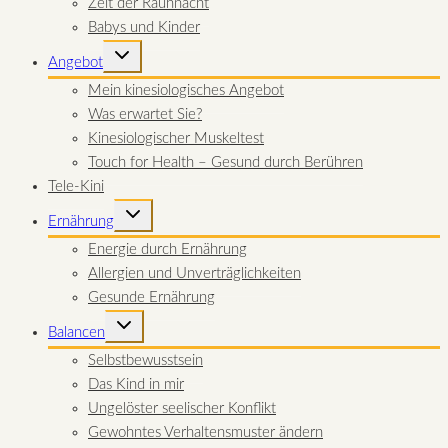
Zeit der Rauhnacht
Babys und Kinder
UNTERMENÜ
Angebot
UMSCHALTEN
Mein kinesiologisches Angebot
Was erwartet Sie?
Kinesiologischer Muskeltest
Touch for Health – Gesund durch Berühren
Tele-Kini
UNTERMENÜ
Ernährung
UMSCHALTEN
Energie durch Ernährung
Allergien und Unverträglichkeiten
Gesunde Ernährung
UNTERMENÜ
Balancen
UMSCHALTEN
Selbstbewusstsein
Das Kind in mir
Ungelöster seelischer Konflikt
Gewohntes Verhaltensmuster ändern