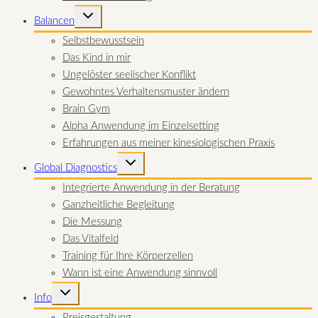
UNTERMENÜ
Balancen
UMSCHALTEN
Selbstbewusstsein
Das Kind in mir
Ungelöster seelischer Konflikt
Gewohntes Verhaltensmuster ändern
Brain Gym
Alpha Anwendung im Einzelsetting
Erfahrungen aus meiner kinesiologischen Praxis
UNTERMENÜ
Global Diagnostics
UMSCHALTEN
Integrierte Anwendung in der Beratung
Ganzheitliche Begleitung
Die Messung
Das Vitalfeld
Training für Ihre Körperzellen
Wann ist eine Anwendung sinnvoll
UNTERMENÜ
Info
UMSCHALTEN
Preisgestaltung