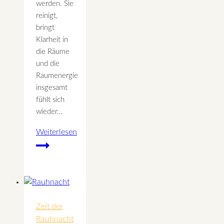
werden. Sie
reinigt,
bringt
Klarheit in
die Räume
und die
Raumenergie
insgesamt
fühlt sich
wieder…
Weiterlesen
Aromaöl
Mischung
selber
machen
„Frische
Luft“
Zeit der
Rauhnacht