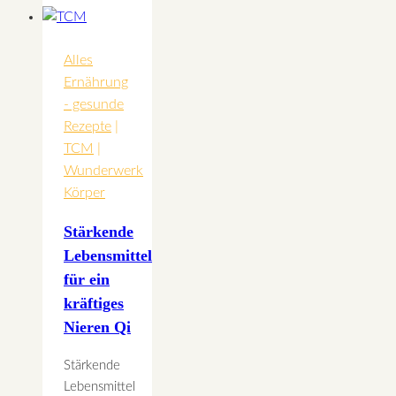
aber
es
passiert
Alles
nichts
Ernährung
trotz
- gesunde
Diät?
Rezepte
|
TCM
|
Wunderwerk
Körper
Stärkende
Lebensmittel
für ein
kräftiges
Nieren Qi
Stärkende
Lebensmittel