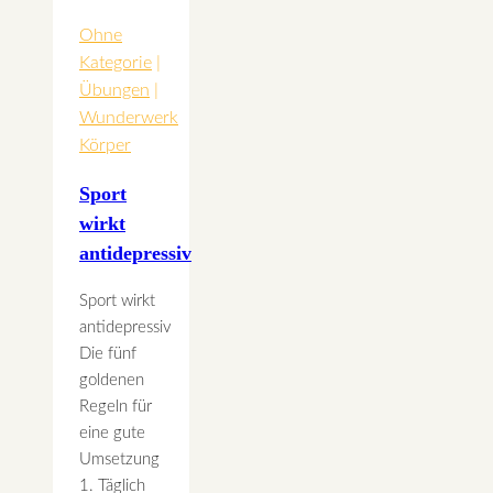
der
TCM
Ohne
Kategorie
|
Übungen
|
Wunderwerk
Körper
Sport
wirkt
antidepressiv
Sport wirkt
antidepressiv
Die fünf
goldenen
Regeln für
eine gute
Umsetzung
1. Täglich