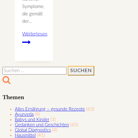
Symptome,
die gemäß
der…
Weiterlesen
Stärkende
Lebensmittel
für
ein
Suchen
kräftiges
nach:
Nieren
Qi
Themen
Alles Ernährung – gesunde Rezepte
(63)
Ayurveda
(4)
Babys und Kinder
(3)
Gedanken und Geschichten
(65)
Global Diagnostics
(4)
Hausmittel
(41)