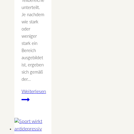
Teilbereiche
unterteilt.
Je nachdem
wie stark
oder
weniger
stark ein
Bereich
ausgebildet
ist, ergeben
sich gemäß
der…
Weiterlesen
Emotionale
Zuordnung
des
Ohrs
gemäß