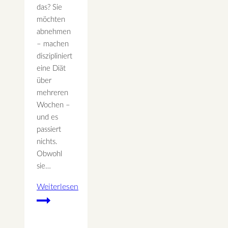
das? Sie
möchten
abnehmen
– machen
diszipliniert
eine Diät
über
mehreren
Wochen –
und es
passiert
nichts.
Obwohl
sie…
Weiterlesen
Sie
möchten
abnehmen,