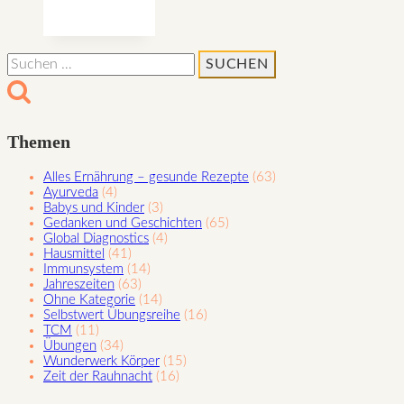
für
die
verschiedenen
Suchen
Stoffwechseltypen
nach:
Themen
Alles Ernährung – gesunde Rezepte
(63)
Ayurveda
(4)
Babys und Kinder
(3)
Gedanken und Geschichten
(65)
Global Diagnostics
(4)
Hausmittel
(41)
Immunsystem
(14)
Jahreszeiten
(63)
Ohne Kategorie
(14)
Selbstwert Übungsreihe
(16)
TCM
(11)
Übungen
(34)
Wunderwerk Körper
(15)
Zeit der Rauhnacht
(16)