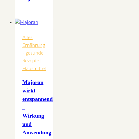
Grüner
Smoothie
Alles
Ernährung
- gesunde
Rezepte
|
Hausmittel
Majoran
wirkt
entspannend
–
Wirkung
und
Anwendung