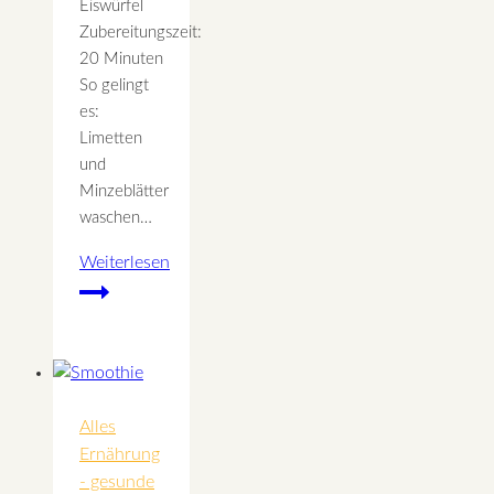
Eiswürfel
Zubereitungszeit:
20 Minuten
So gelingt
es:
Limetten
und
Minzeblätter
waschen…
Weiterlesen
Herrlich
erfrischendes
Sommergetränk
Alles
Ernährung
- gesunde