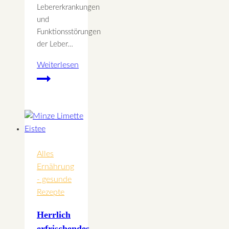
Lebererkrankungen
und
Funktionsstörungen
der Leber…
Weiterlesen
Kräuter
und
Schüßler
Salze,
die
das
Holz
Alles
Element
Ernährung
unterstützen
- gesunde
Rezepte
Herrlich
erfrischendes