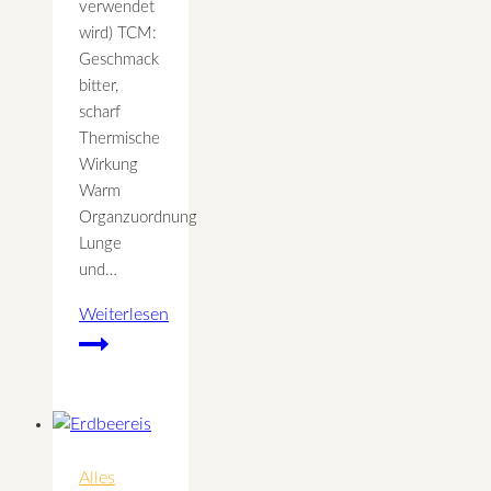
verwendet
wird) TCM:
Geschmack
bitter,
scharf
Thermische
Wirkung
Warm
Organzuordnung
Lunge
und…
Weiterlesen
Majoran
wirkt
entspannend
–
Wirkung
und
Alles