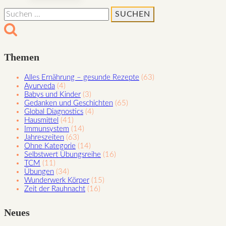
Welt
Suchen
so
nach:
zu
lieben,
wie
Themen
sie
Alles Ernährung – gesunde Rezepte
(63)
ist!
Ayurveda
(4)
Babys und Kinder
(3)
Gedanken und Geschichten
(65)
Global Diagnostics
(4)
Hausmittel
(41)
Immunsystem
(14)
Jahreszeiten
(63)
Ohne Kategorie
(14)
Selbstwert Übungsreihe
(16)
TCM
(11)
Übungen
(34)
Wunderwerk Körper
(15)
Zeit der Rauhnacht
(16)
Neues