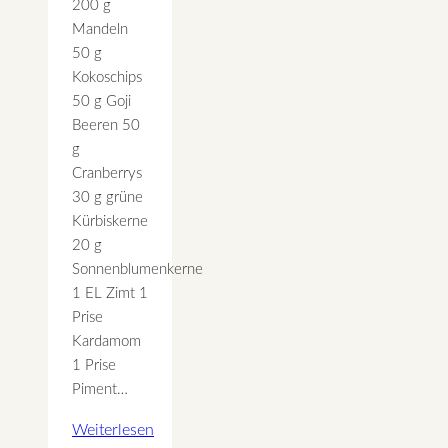
200 g
Mandeln
50 g
Kokoschips
50 g Goji
Beeren 50
g
Cranberrys
30 g grüne
Kürbiskerne
20 g
Sonnenblumenkerne
1 EL Zimt 1
Prise
Kardamom
1 Prise
Piment…
Weiterlesen