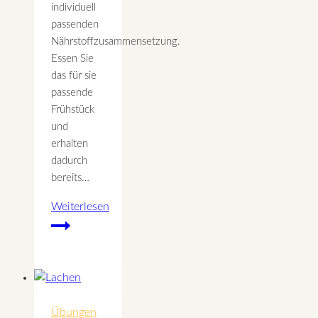
individuell
passenden
Nährstoffzusammensetzung.
Essen Sie
das für sie
passende
Frühstück
und
erhalten
dadurch
bereits…
Weiterlesen
Frühstücksideen
für
die
verschiedenen
Stoffwechseltypen
Übungen