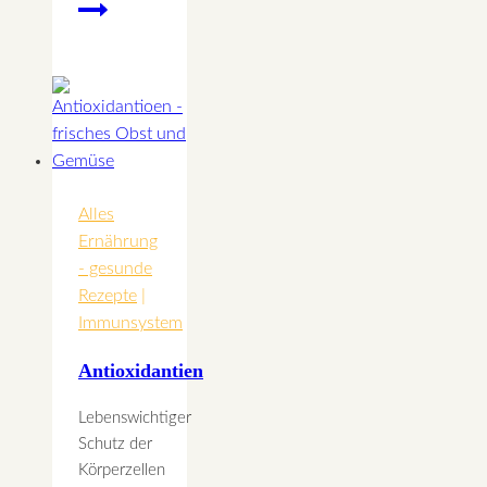
Die
Mandel
–
Eines
der
gesündesten
Lebensmittel
der
Alles
Welt
Ernährung
- gesunde
Rezepte
|
Immunsystem
Antioxidantien
Lebenswichtiger
Schutz der
Körperzellen