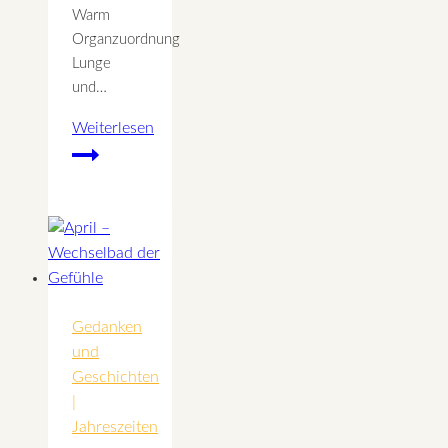
Warm
Organzuordnung
Lunge
und…
Weiterlesen
Majoran
wirkt
entspannend
–
Wirkung
und
Anwendung
Gedanken
und
Geschichten
|
Jahreszeiten