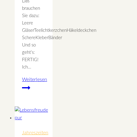
Das
brauchen
Sie dazu:
Leere
GläserTeelichtkerzchenHäkeldeckchen
SchereKleberBänder
Und so
geht’s:
FERTIG!
Ich…
Weiterlesen
Kerzenlichtglas
Weihnachten
Jahreszeiten