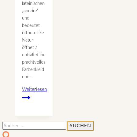
lateinischen
„aperire“
und
bedeutet
öffnen. Die
Natur
öffnet /
entfaltet ihr
prachtvolles
Farbenkleid
und…
Weiterlesen
April
–
Wechselbad
der
Suchen
Gefühle
nach: