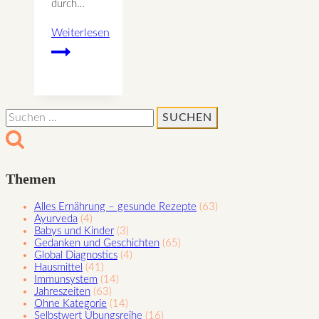
durch…
Weiterlesen
Erlebnis
Seminar
–
Du
Suchen
bist
nach:
wertvoll
Themen
Alles Ernährung – gesunde Rezepte
(63)
Ayurveda
(4)
Babys und Kinder
(3)
Gedanken und Geschichten
(65)
Global Diagnostics
(4)
Hausmittel
(41)
Immunsystem
(14)
Jahreszeiten
(63)
Ohne Kategorie
(14)
Selbstwert Übungsreihe
(16)