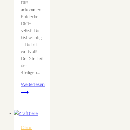
DIR
ankommen
Entdecke
DICH
selbst! Du
bist wichtig
– Du bist
wertvoll!
Der 2te Teil
der
4teiligen…
Weiterlesen
Erlebnis
Seminar
–
Ein
Tag
für
Ohne