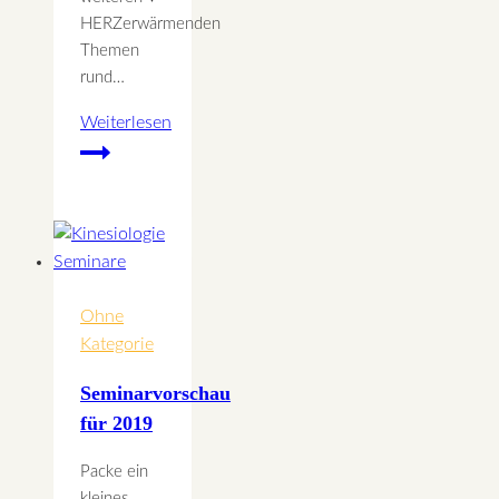
HERZerwärmenden
Themen
rund…
Weiterlesen
Intuitives
MenschSein
Seminar
Glück
Ohne
Kategorie
Seminarvorschau
für 2019
Packe ein
kleines