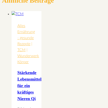
Ähnliche Beiträge
Alles
Ernährung
- gesunde
Rezepte
|
TCM
|
Wunderwerk
Körper
Stärkende
Lebensmittel
für ein
kräftiges
Nieren Qi