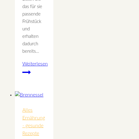
das für sie
passende
Frühstück
und
erhalten
dadurch
bereits…
Weiterlesen
Frühstücksideen
für
die
verschiedenen
Stoffwechseltypen
Alles
Ernährung
- gesunde
Rezepte