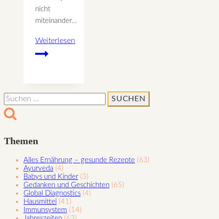
nicht
miteinander…
Weiterlesen
Taubennessel
der
kinesiologische
Helfer
Suchen
nach:
Themen
Alles Ernährung – gesunde Rezepte
(63)
Ayurveda
(4)
Babys und Kinder
(3)
Gedanken und Geschichten
(65)
Global Diagnostics
(4)
Hausmittel
(41)
Immunsystem
(14)
Jahreszeiten
(63)