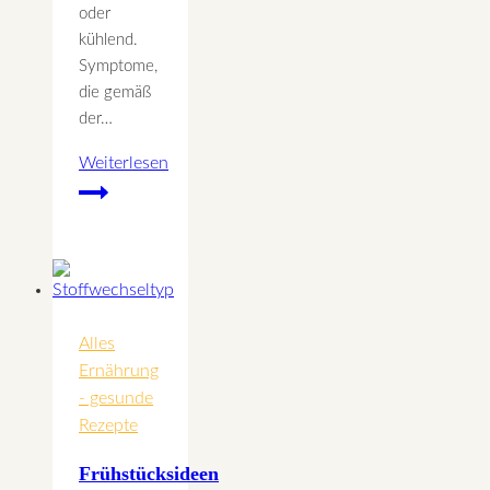
oder
kühlend.
Symptome,
die gemäß
der…
Weiterlesen
Stärkende
Lebensmittel
für
ein
kräftiges
Nieren
Alles
Qi
Ernährung
- gesunde
Rezepte
Frühstücksideen