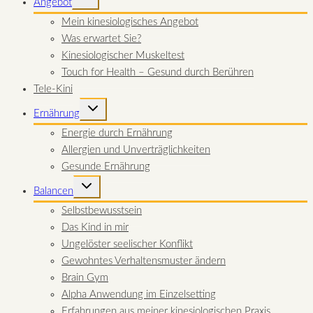
Angebot
UMSCHALTEN
Mein kinesiologisches Angebot
Was erwartet Sie?
Kinesiologischer Muskeltest
Touch for Health – Gesund durch Berühren
Tele-Kini
UNTERMENÜ
Ernährung
UMSCHALTEN
Energie durch Ernährung
Allergien und Unverträglichkeiten
Gesunde Ernährung
UNTERMENÜ
Balancen
UMSCHALTEN
Selbstbewusstsein
Das Kind in mir
Ungelöster seelischer Konflikt
Gewohntes Verhaltensmuster ändern
Brain Gym
Alpha Anwendung im Einzelsetting
Erfahrungen aus meiner kinesiologischen Praxis