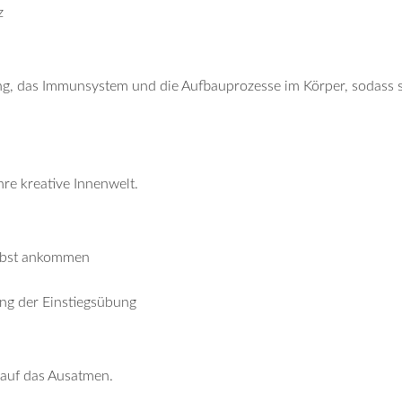
z
ng, das Immunsystem und die Aufbauprozesse im Körper, sodass s
hre kreative Innenwelt.
elbst ankommen
ng der Einstiegsübung
 auf das Ausatmen.