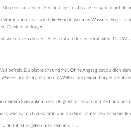
. Du gehst zu deinem See und legst dich ganz entspannt auf dein
d Vibrationen. Du spürst die Feuchtigkeit des Wassers. Eng schm
dein Gewicht zu tragen.
t, wie du von diesen Lebenskräften durchströmt wirst. Das Wasser
elt befreit. Du bist leicht und frei. Ohne Angst gibst du dich de
as Wasser durchströmt und die Wellen, die deinen Körper berühre
 in deinem Sein ankommen. Du gibst dir Raum und Zeit und bist n
annst, was auf dich zukommt, und du dann immer neu entscheiden k
dir … du fühlst angekommen sein in dir …