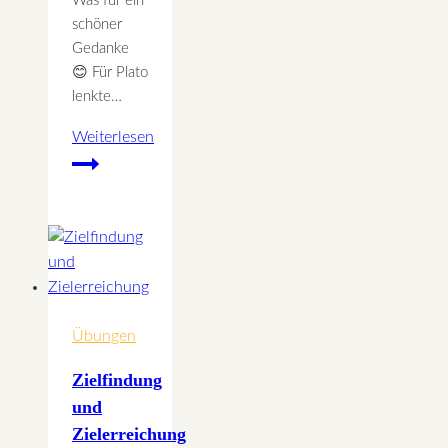
Was für ein
schöner
Gedanke
😊 Für Plato
lenkte…
Weiterlesen
Lachen
–
mit
Kinesiologie
wieder
mehr
lachen
Übungen
Zielfindung
und
Zielerreichung