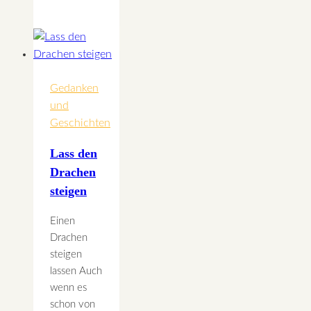
Sie
die
Welt
so
zu
lieben,
Gedanken
wie
und
sie
Geschichten
ist!
Lass den
Drachen
steigen
Einen
Drachen
steigen
lassen Auch
wenn es
schon von