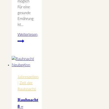
möglich
Für eine
gesunde
Ernährung
ist…
Weiterlesen
Ernährungsempfehlung
für
den
Herbst
Jahreszeiten
|
Zeit der
Rauhnacht
Rauhnacht
8 –