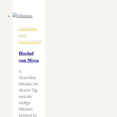
symbolisch
für
die
Verbindung
zwischen
Gedanken
Sonne
und
und
Geschichten
Erde
Bischof
von Myra
6.
Dezember
Nikolaus An
diesem Tag
wird der
Heilige
Nikolaus
gefeiert im