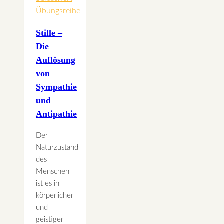
Übungsreihe
Stille –
Die
Auflösung
von
Sympathie
und
Antipathie
Der
Naturzustand
des
Menschen
ist es in
körperlicher
und
geistiger