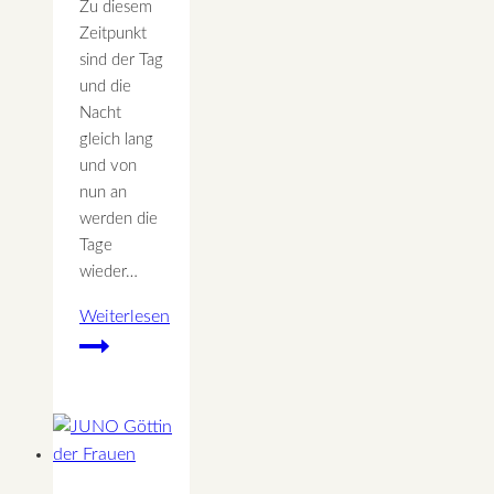
Zu diesem
Zeitpunkt
sind der Tag
und die
Nacht
gleich lang
und von
nun an
werden die
Tage
wieder…
Weiterlesen
21.März
Ostara
ein
keltisches
Sonnenfest