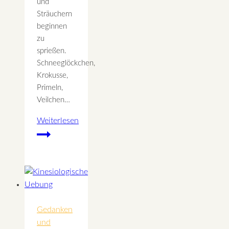
und
Sträuchern
beginnen
zu
sprießen.
Schneeglöckchen,
Krokusse,
Primeln,
Veilchen…
Weiterlesen
Neubeginn
Was
du
jetzt
brauchst
um
aktiv
Gedanken
zu
und