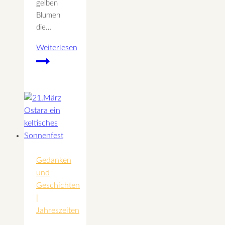
gelben
Blumen
die…
Weiterlesen
Die
Sonnen
Rose
–
wenn
das
Herz
berührt
wird
Gedanken
und
Geschichten
|
Jahreszeiten