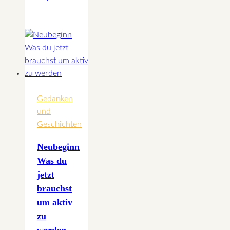
–
Die
Auflösung
von
Sympathie
und
Antipathie
Gedanken
und
Geschichten
Neubeginn
Was du
jetzt
brauchst
um aktiv
zu