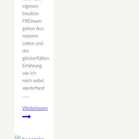
eigenen
Intuition
FREIraum
geben Aus
meinem
Leben und
der
glückerfüllten
Erfahrung
wie ich
mich selbst
wiederfand
……
Weiterlesen
Die
eigene
Langsamkeit