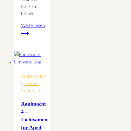
Haus zu
bleiben….
Weiterlesen
Lass
den
Drachen
steigen
Jahreszeiten
|
Zeit der
Rauhnacht
Rauhnacht
4 –
Lichtsamen
für April