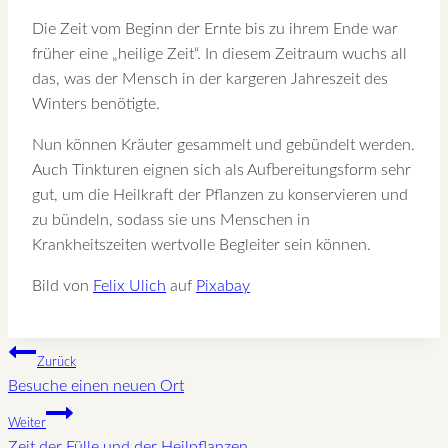
Die Zeit vom Beginn der Ernte bis zu ihrem Ende war
früher eine „heilige Zeit“. In diesem Zeitraum wuchs all
das, was der Mensch in der kargeren Jahreszeit des
Winters benötigte.
Nun können Kräuter gesammelt und gebündelt werden.
Auch Tinkturen eignen sich als Aufbereitungsform sehr
gut, um die Heilkraft der Pflanzen zu konservieren und
zu bündeln, sodass sie uns Menschen in
Krankheitszeiten wertvolle Begleiter sein können.
Bild von
Felix Ulich
auf
Pixabay
Beitragsnavigation
Zurück
Besuche einen neuen Ort
Weiter
Zeit der Fülle und der Heilpflanzen