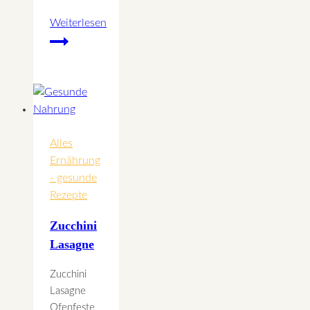
Weiterlesen
Rotes
Linsen
Dhal
mit
Basmatireis
Alles
Ernährung
- gesunde
Rezepte
Zucchini
Lasagne
Zucchini
Lasagne
Ofenfeste