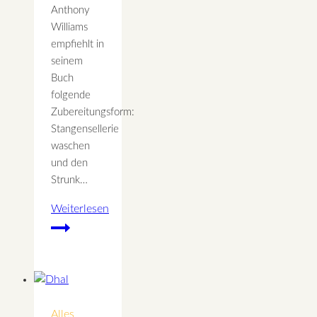
Anthony
Williams
empfiehlt in
seinem
Buch
folgende
Zubereitungsform:
Stangensellerie
waschen
und den
Strunk…
Weiterlesen
Stangenselleriesaft
im
Standmixer
zubereiten
Alles