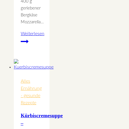
400 g
geriebener
Bergkäse
Mozzarella…
Weiterlesen
Zucchini
Lasagne
Alles
Ernährung
- gesunde
Rezepte
Kürbiscremesuppe
–