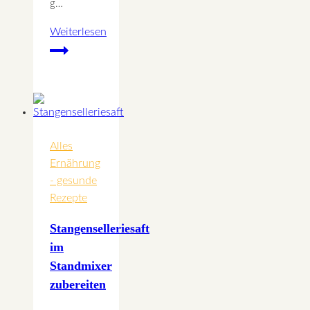
g…
Weiterlesen
Bärlauchknöderl
mit
Kürbiskernbutter
Alles
Ernährung
- gesunde
Rezepte
Stangenselleriesaft
im
Standmixer
zubereiten