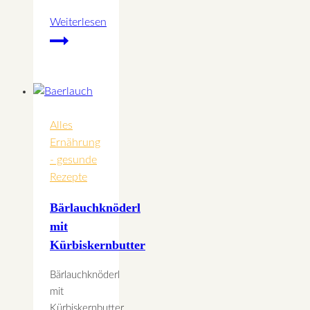
Weiterlesen
Die
Mandel
–
Eines
der
gesündesten
Alles
Lebensmittel
Ernährung
der
- gesunde
Welt
Rezepte
Bärlauchknöderl
mit
Kürbiskernbutter
Bärlauchknöderl
mit
Kürbiskernbutter