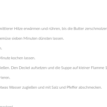
mittlerer Hitze erwärmen und rühren, bis die Butter zerschmolzen 
Gemüse sieben Minuten dünsten lassen.
n.
Minute kochen lassen.
eßen. Den Deckel aufsetzen und die Suppe auf kleiner Flamme 1
ieren.
g, etwas Wasser zugießen und mit Salz und Pfeffer abschmecken.