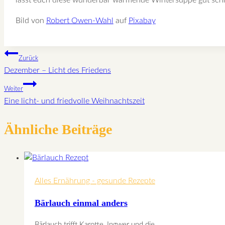
lasst euch diese wunderbar wärmende Wintersuppe gut sc
Bild von
Robert Owen-Wahl
auf
Pixabay
Beitragsnavigation
Zurück
Dezember – Licht des Friedens
Weiter
Eine licht- und friedvolle Weihnachtszeit
Ähnliche Beiträge
Alles Ernährung - gesunde Rezepte
Bärlauch einmal anders
Bärlauch trifft Karotte, Ingwer und die