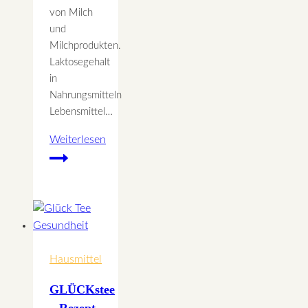
von Milch
und
Milchprodukten.
Laktosegehalt
in
Nahrungsmitteln
Lebensmittel…
Weiterlesen
Laktoseintoleranz
Hausmittel
GLÜCKstee