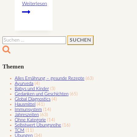
Weiterlesen
Gesundes
Rezept
für
Marmelade
Suchen
und
nach:
Chutney
Themen
Alles Ernährung – gesunde Rezepte
(63)
Ayurveda
(4)
Babys und Kinder
(3)
Gedanken und Geschichten
(65)
Global Diagnostics
(4)
Hausmittel
(41)
Immunsystem
(14)
Jahreszeiten
(63)
Ohne Kategorie
(14)
Selbstwert Übungsreihe
(16)
TCM
(11)
Übungen
(34)