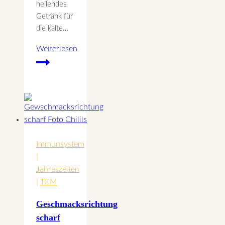
heilendes
Getränk für
die kalte…
Weiterlesen
Goldene
Milch
–
Die
golden
gelbe
Kurkumawurzel
Immunsystem
und
|
ihre
Jahreszeiten
Heilkraft
|
TCM
Geschmacksrichtung
scharf