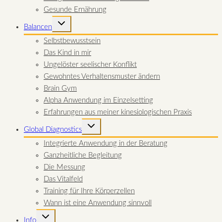
Gesunde Ernährung
UNTERMENÜ
Balancen
UMSCHALTEN
Selbstbewusstsein
Das Kind in mir
Ungelöster seelischer Konflikt
Gewohntes Verhaltensmuster ändern
Brain Gym
Alpha Anwendung im Einzelsetting
Erfahrungen aus meiner kinesiologischen Praxis
UNTERMENÜ
Global Diagnostics
UMSCHALTEN
Integrierte Anwendung in der Beratung
Ganzheitliche Begleitung
Die Messung
Das Vitalfeld
Training für Ihre Körperzellen
Wann ist eine Anwendung sinnvoll
UNTERMENÜ
Info
UMSCHALTEN