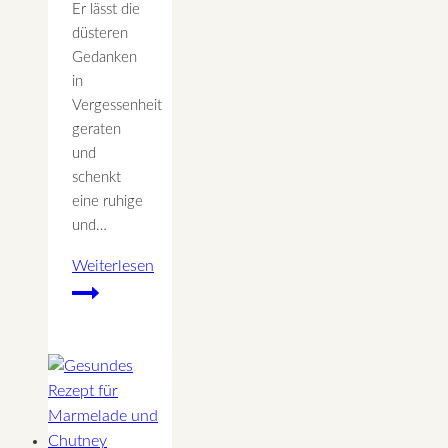
Er lässt die
düsteren
Gedanken
in
Vergessenheit
geraten
und
schenkt
eine ruhige
und…
Weiterlesen
GLÜCKstee
–
Rezept
zum
Selbermachen