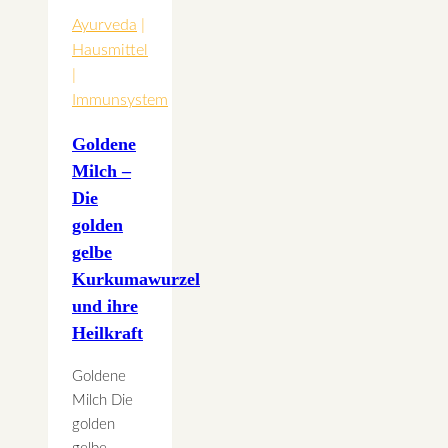
Heilkräuter
Ayurveda
|
Hausmittel
|
Immunsystem
Goldene
Milch –
Die
golden
gelbe
Kurkumawurzel
und ihre
Heilkraft
Goldene
Milch Die
golden